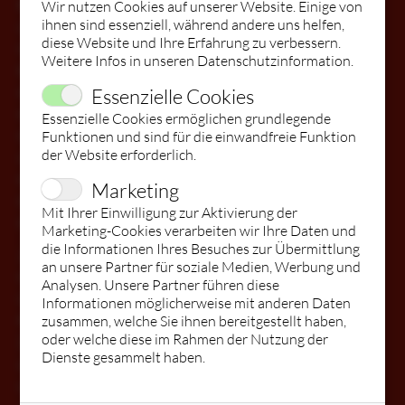
Kinder
Wir nutzen Cookies auf unserer Website. Einige von
KURSE
ihnen sind essenziell, während andere uns helfen,
Übersicht
diese Website und Ihre Erfahrung zu verbessern.
Mutter - Kind - Tanzen
Weitere Infos in unseren
Datenschutzinformation
.
fitdankbaby®
WIR STELLEN EIN & BILDEN AUS!
BABYS
Essenzielle Cookies
Kindertanz (3-5 Jahre)
HipHop Mini / K-Pop Mini
Essenzielle Cookies ermöglichen grundlegende
Funktionen und sind für die einwandfreie Funktion
HipHop Kids / Breakdance
MITGLIEDERBEREICH
FITDANKBABY®
KINDER
der Website erforderlich.
Irish Dance Kids
Kinderballett
Marketing
DIE TANZSCHULE
ÜBERSICHT
JUGEND
Kindergeburtstage
Mit Ihrer Einwilligung zur Aktivierung der
Kampfkatzen-Training
Marketing-Cookies verarbeiten wir Ihre Daten und
die Informationen Ihres Besuches zur Übermittlung
Jugend
HIPHOP/BREAKDANCE/SHUFFLE/K-POP/TIK TOK
MUTTER - KIND - TANZEN
ERWACHSENE
TEAM
an unsere Partner für soziale Medien, Werbung und
HipHop/Breakdance/Shuffle/K-Pop/Tik Tok
Analysen. Unsere Partner führen diese
Übersicht
Informationen möglicherweise mit anderen Daten
zusammen, welche Sie ihnen bereitgestellt haben,
Paartanz
KINDERGEBURTSTAGE / VERANSTALTUNGEN
FITDANKBABY®
ÜBERSICHT
ÜBERSICHT
oder welche diese im Rahmen der Nutzung der
Zumba® Fitness
Dienste gesammelt haben.
Les Mills® BodyBalance
PAARTANZ (STUFE 1 - CLUBS)
KINDERTANZ (3-5 JAHRE)
GUTSCHEIN
PAARTANZ
Langhanteltraining